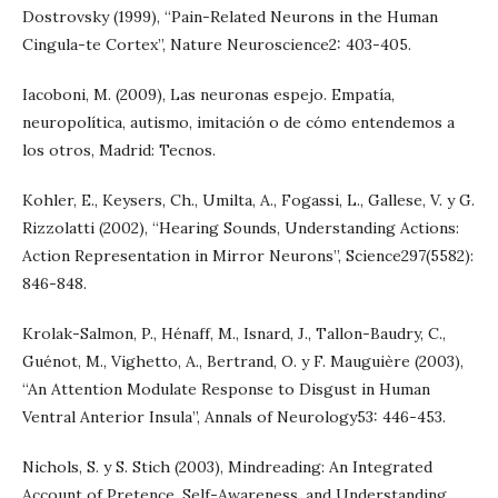
Dostrovsky (1999), “Pain-Related Neurons in the Human
Cingula-te Cortex”, Nature Neuroscience2: 403-405.
Iacoboni, M. (2009), Las neuronas espejo. Empatía,
neuropolítica, autismo, imitación o de cómo entendemos a
los otros, Madrid: Tecnos.
Kohler, E., Keysers, Ch., Umilta, A., Fogassi, L., Gallese, V. y G.
Rizzolatti (2002), “Hearing Sounds, Understanding Actions:
Action Representation in Mirror Neurons”, Science297(5582):
846-848.
Krolak-Salmon, P., Hénaff, M., Isnard, J., Tallon-Baudry, C.,
Guénot, M., Vighetto, A., Bertrand, O. y F. Mauguière (2003),
“An Attention Modulate Response to Disgust in Human
Ventral Anterior Insula”, Annals of Neurology53: 446-453.
Nichols, S. y S. Stich (2003), Mindreading: An Integrated
Account of Pretence, Self-Awareness, and Understanding