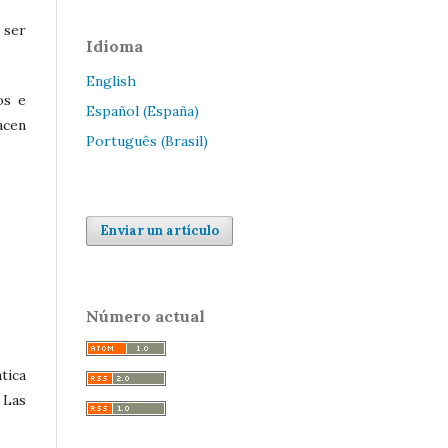
 ser
Idioma
English
os e
Español (España)
acen
Português (Brasil)
Enviar un artículo
Número actual
tica
 Las