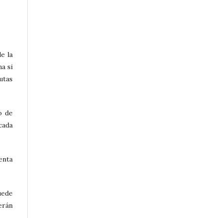
e la
a si
utas
o de
cada
enta
uede
erán