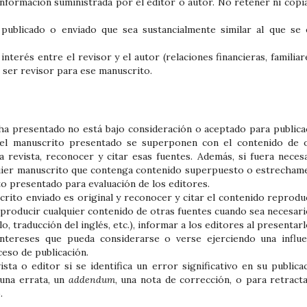
información suministrada por el editor o autor. No retener ni copia
 publicado o enviado que sea sustancialmente similar al que se 
interés entre el revisor y el autor (relaciones financieras, familia
ar ser revisor para ese manuscrito.
ha presentado no está bajo consideración o aceptado para publica
 del manuscrito presentado se superponen con el contenido de 
revista, reconocer y citar esas fuentes. Además, si fuera necesa
quier manuscrito que contenga contenido superpuesto o estrecham
o presentado para evaluación de los editores.
crito enviado es original y reconocer y citar el contenido reprodu
producir cualquier contenido de otras fuentes cuando sea necesario
, traducción del inglés, etc.), informar a los editores al presentarl
 intereses que pueda considerarse o verse ejerciendo una influe
ceso de publicación.
sta o editor si se identifica un error significativo en su publicac
una errata, un
addendum
, una nota de corrección, o para retracta
.