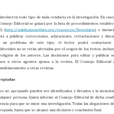
 involucren todo tipo de mala conducta en la investigación. En caso
onsejo Editorial se guiará por la lista de procedimientos establec
) (
http://publicationethics.org/resources/flowcharts
) e iniciar
ta a publicar correcciones, aclaraciones, retractaciones y discu
r un problema de este tipo, el lector podrá contactarse
ditoriales no se verán afectadas por el origen de los textos, incluy
o religión de los autores. Las decisiones para editar y publicar s
nos u otros agentes ajenos a la revista. El Consejo Editorial 
imultáneamente a otras revistas.
ropiadas
 no apropiado pueden ser identificados y llevados a la atención
alquier persona. Quien informe al Consejo Editorial de dicha cond
ncia para que se inicie una investigación. Todas las alegaciones d
piada, hasta que se alcance una decisión o conclusión final.