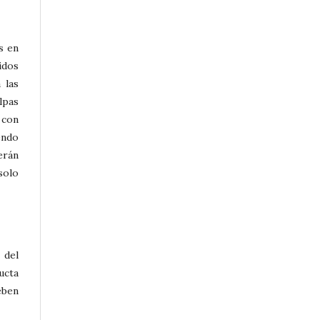
s en
idos
á las
lpas
 con
endo
erán
solo
 del
ucta
eben