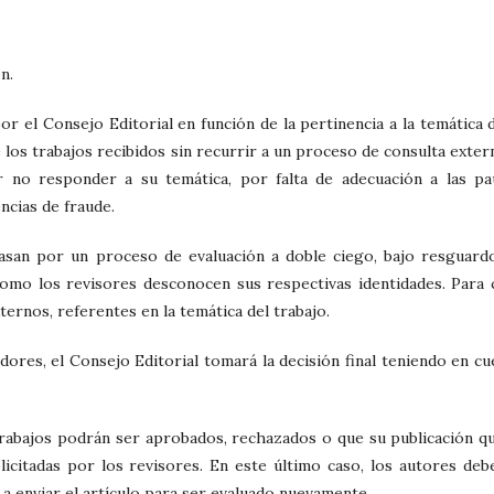
n.
r el Consejo Editorial en función de la pertinencia a la temática d
los trabajos recibidos sin recurrir a un proceso de consulta extern
r no responder a su temática, por falta de adecuación a las pa
ncias de fraude.
pasan por un proceso de evaluación a doble ciego, bajo resguard
 como los revisores desconocen sus respectivas identidades. Para 
ernos, referentes en la temática del trabajo.
dores, el Consejo Editorial tomará la decisión final teniendo en cu
rabajos podrán ser aprobados, rechazados o que su publicación q
licitadas por los revisores. En este último caso, los autores deb
 a enviar el artículo para ser evaluado nuevamente.