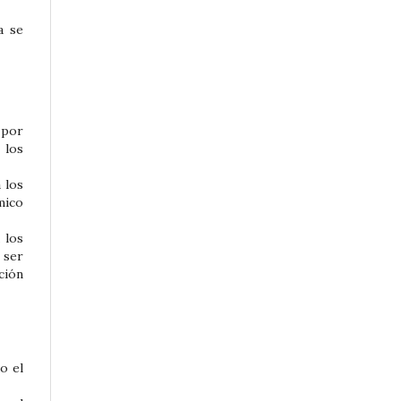
a se
 por
 los
 los
mico
 los
 ser
ción
o el