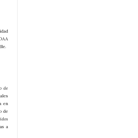
idad
DAA
le.
o de
ales
a en
o de
idos
as a