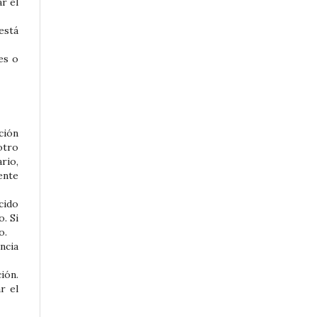
r el
está
res o
ción
otro
rio,
ente
cido
. Si
o.
ncia
ión.
r el