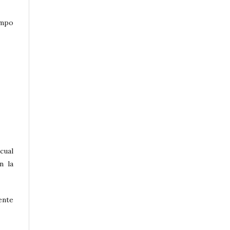
empo
 cual
n la
ente