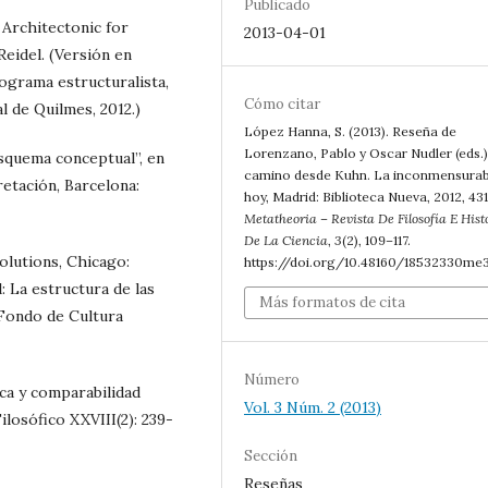
Publicado
n Architectonic for
2013-04-01
eidel. (Versión en
rograma estructuralista,
Cómo citar
l de Quilmes, 2012.)
López Hanna, S. (2013). Reseña de
Lorenzano, Pablo y Oscar Nudler (eds.)
esquema conceptual”, en
camino desde Kuhn. La inconmensurab
retación, Barcelona:
hoy, Madrid: Biblioteca Nueva, 2012, 431
Metatheoria – Revista De Filosofía E Hist
De La Ciencia
,
3
(2), 109–117.
volutions, Chicago:
https://doi.org/10.48160/18532330me
: La estructura de las
Más formatos de cita
: Fondo de Cultura
Número
ca y comparabilidad
Vol. 3 Núm. 2 (2013)
Filosófico XXVIII(2): 239-
Sección
Reseñas