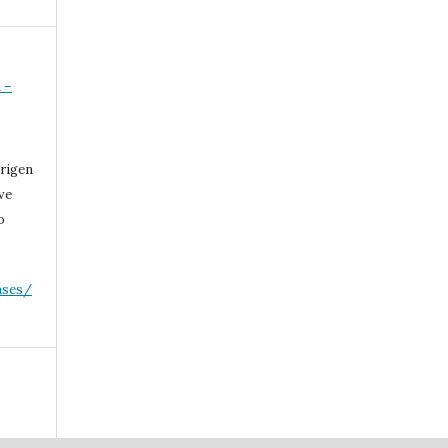
 –
 rigen
ive
o
nses/