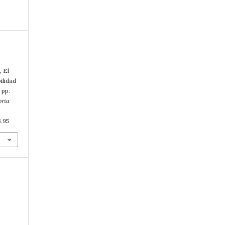
, El
ilidad
 pp.
oria
3.95