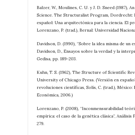
Balzer, W., Moulines, C. U. y J. D. Sneed (1987), A
Science. The Structuralist Program, Dordrecht: R
español: Una arquitectónica para la ciencia. El p
Lorenzano, P. (trad.), Bernal: Universidad Naciona
Davidson, D. (1990), “Sobre la idea misma de un 
Davidson, D., Ensayos sobre la verdad y la interp
Gedisa, pp. 189-203.
Kuhn, T. S. (1962), The Structure of Scientific Re
University of Chicago Press. (Versión en español
revoluciones científicas, Solís, C. (trad.), México
Económica, 2006.)
Lorenzano, P. (2008), “Inconmensurabilidad teóri
empírica: el caso de la genética clásica”, Análisis 
279.