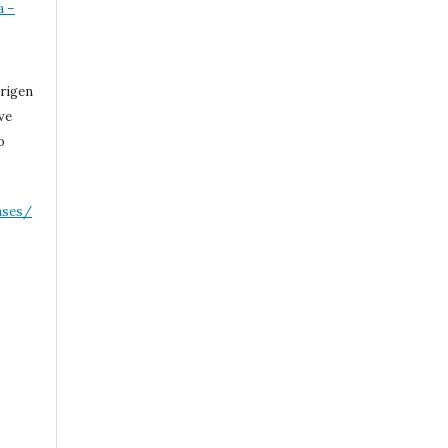
a –
 rigen
ive
o
nses/