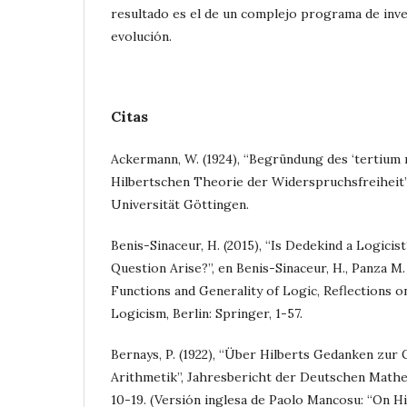
resultado es el de un complejo programa de inve
evolución.
Citas
Ackermann, W. (1924), “Begründung des ‘tertium 
Hilbertschen Theorie der Widerspruchsfreiheit”,
Universität Göttingen.
Benis-Sinaceur, H. (2015), “Is Dedekind a Logici
Question Arise?”, en Benis-Sinaceur, H., Panza M. 
Functions and Generality of Logic, Reflections o
Logicism, Berlin: Springer, 1-57.
Bernays, P. (1922), “Über Hilberts Gedanken zur
Arithmetik”, Jahresbericht der Deutschen Math
10-19. (Versión inglesa de Paolo Mancosu: “On H