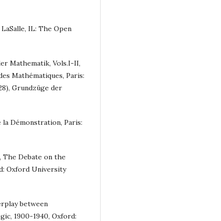
 LaSalle, IL: The Open
er Mathematik, Vols.I-II,
 des Mathématiques, Paris:
928), Grundzüge der
e la Démonstration, Paris:
t, The Debate on the
d: Oxford University
erplay between
ic, 1900-1940, Oxford: