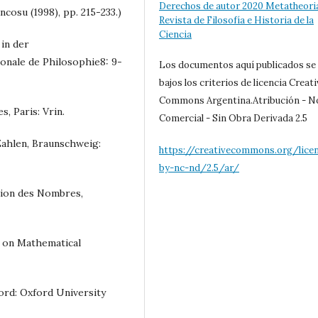
Derechos de autor 2020 Metatheori
cosu (1998), pp. 215-233.)
Revista de Filosofía e Historia de la
Ciencia
 in der
onale de Philosophie8: 9-
Los documentos aquí publicados se
bajos los criterios de licencia Creat
Commons Argentina.Atribución - N
, Paris: Vrin.
Comercial - Sin Obra Derivada 2.5
 Zahlen, Braunschweig:
https://creativecommons.org/lice
by-nc-nd/2.5/ar/
ation des Nombres,
y on Mathematical
ford: Oxford University