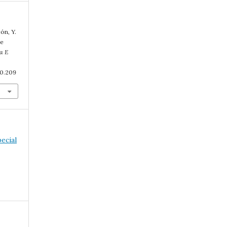
ón, Y.
de
a E
10.209
ecial