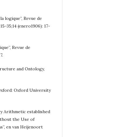
la logique”, Revue de
5-35;14 (enero1906): 17-
ique”, Revue de
7.
tructure and Ontology,
Oxford: Oxford University
ry Arithmetic established
thout the Use of
s”, en van Heijenoort