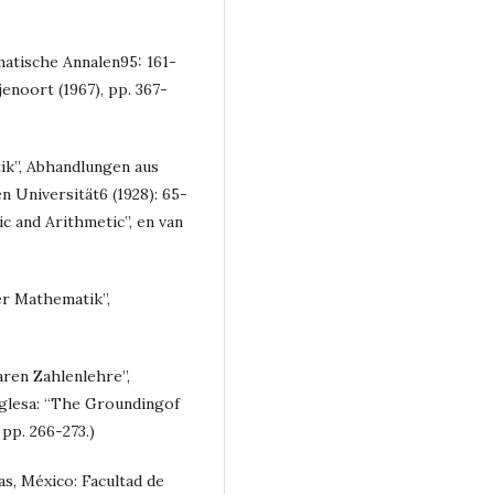
matische Annalen95: 161-
jenoort (1967), pp. 367-
tik”, Abhandlungen aus
Universität6 (1928): 65-
c and Arithmetic”, en van
er Mathematik”,
aren Zahlenlehre”,
glesa: “The Groundingof
pp. 266-273.)
as, México: Facultad de