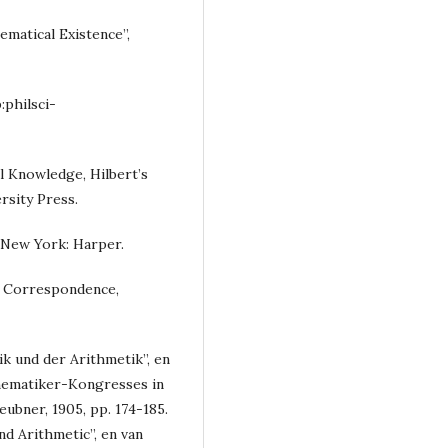
ematical Existence”,
:philsci-
l Knowledge, Hilbert’s
rsity Press.
, New York: Harper.
al Correspondence,
ik und der Arithmetik”, en
hematiker-Kongresses in
eubner, 1905, pp. 174-185.
nd Arithmetic”, en van