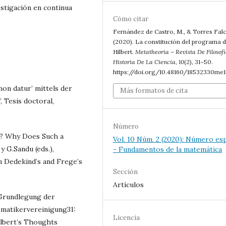
stigación en continua
Cómo citar
Fernández de Castro, M., & Torres Falc
(2020). La constitución del programa 
Hilbert.
Metatheoria – Revista De Filosofí
Historia De La Ciencia
,
10
(2), 31–50.
https://doi.org/10.48160/18532330me
non datur’ mittels der
Más formatos de cita
 Tesis doctoral,
Número
st? Why Does Such a
Vol. 10 Núm. 2 (2020): Número esp
y G.Sandu (eds.),
- Fundamentos de la matemática
n Dedekind’s and Frege’s
Sección
Artículos
 Grundlegung der
ematikervereinigung31:
Licencia
ilbert’s Thoughts