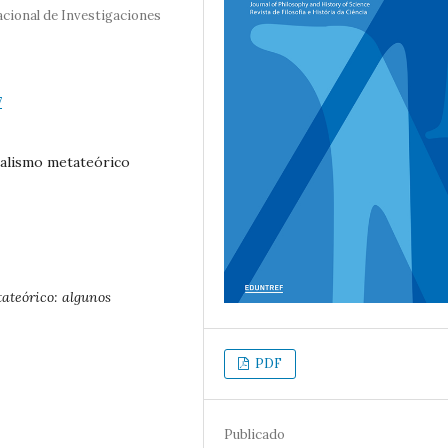
cional de Investigaciones
7
uralismo metateórico
ateórico: algunos
PDF
Publicado