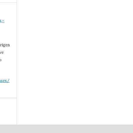
a –
 rigen
ive
o
nses/