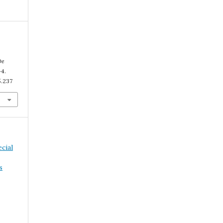
De
–4.
5.237
cial
s