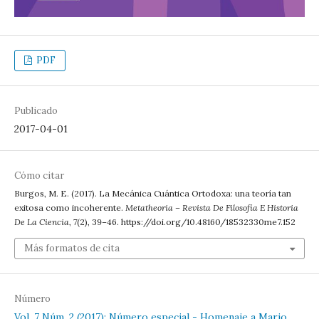
PDF
Publicado
2017-04-01
Cómo citar
Burgos, M. E. (2017). La Mecánica Cuántica Ortodoxa: una teoría tan
exitosa como incoherente.
Metatheoria – Revista De Filosofía E Historia
De La Ciencia
,
7
(2), 39–46. https://doi.org/10.48160/18532330me7.152
Más formatos de cita
Número
Vol. 7 Núm. 2 (2017): Número especial - Homenaje a Mario