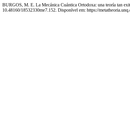
BURGOS, M. E. La Mecánica Cuántica Ortodoxa: una teoría tan exi
10.48160/18532330me7.152. Disponível em: https://metatheoria.unq.e